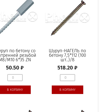
руп по бетону со
Шуруп-НАГЕЛЬ по
утренней резьбой
бетону 7,5*112 (100
M8/M10 6*35 ZN
шт..)/8
50.50
₽
518.20
₽
В КОРЗИНУ
В КОРЗИНУ