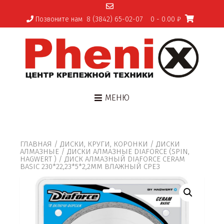
Позвоните нам
8 (3842) 65-02-07
0
- 0.00 ₽
МЕНЮ
ГЛАВНАЯ
/
ДИСКИ, КРУГИ, КОРОНКИ
/
ДИСКИ
АЛМАЗНЫЕ
/
ДИСКИ АЛМАЗНЫЕ DIAFORCE (SPIN,
HAGWERT )
/ ДИСК АЛМАЗНЫЙ DIAFORCE CERAM
BASIC 230*22,23*5*2,2ММ ВЛАЖНЫЙ СРЕЗ